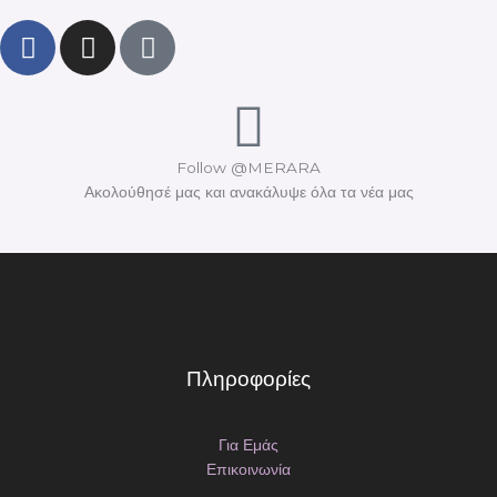
F
I
T
a
n
i
c
s
k
e
t
t
b
a
o
o
g
k
Follow @MERARA
o
r
Ακολούθησέ μας και ανακάλυψε όλα τα νέα μας
k
a
m
Πληροφορίες
Για Εμάς
Επικοινωνία