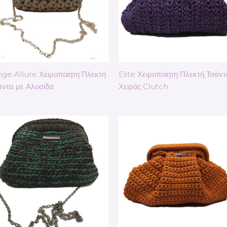
ige Allure Χειροποίητη Πλεκτή
Elite Χειροποίητη Πλεκτή Τσάντ
άντα με Αλυσίδα
Χειρός Clutch