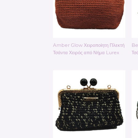
Amber Glow Χειροποίητη Πλεκτή
Be
Τσάντα Χειρός από Νήμα Lurex
Τσ