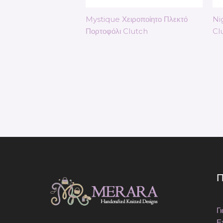
Mystique Χειροποίητο Πλεκτό
Ni
Πορτοφόλι Clutch
Cl
Π
Γ
Ε