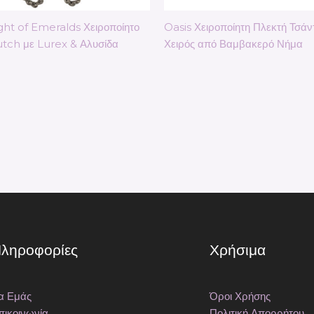
ght of Emeralds Χειροποίητο
Oasis Χειροποίητη Πλεκτή Τσάν
utch με Lurex & Αλυσίδα
Χειρός από Βαμβακερό Νήμα
ληροφορίες
Χρήσιμα
ια Εμάς
Όροι Χρήσης
πικοινωνία
Πολιτική Απορρήτου