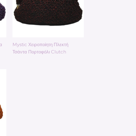
α
Mystic Χειροποίητη Πλεκτή
Τσάντα Πορτοφόλι Clutch