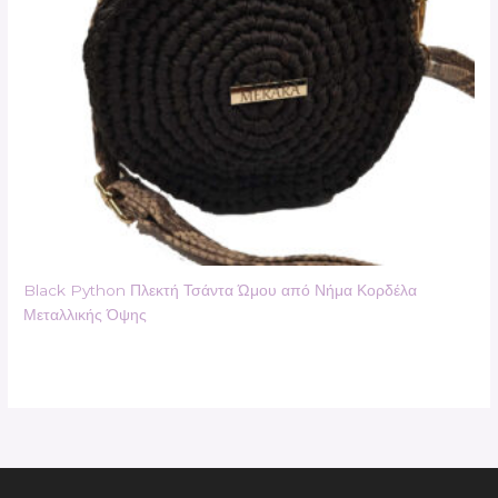
Black Python Πλεκτή Τσάντα Ώμου από Νήμα Κορδέλα
Μεταλλικής Όψης