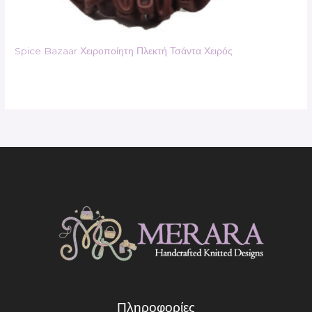
Spice Bazaar Χειροποίητη Πλεκτή Τσάντα Χειρός
Πληροφορίες