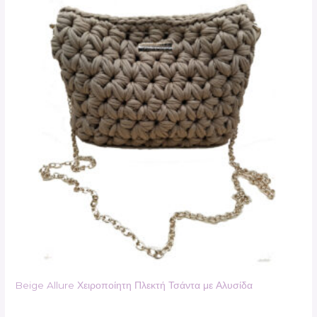
Beige Allure Χειροποίητη Πλεκτή Τσάντα με Αλυσίδα