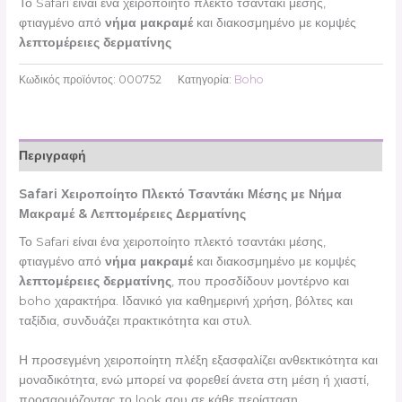
Το Safari είναι ένα χειροποίητο πλεκτό τσαντάκι μέσης,
φτιαγμένο από
νήμα μακραμέ
και διακοσμημένο με κομψές
λεπτομέρειες δερματίνης
Κωδικός προϊόντος:
000752
Κατηγορία:
Boho
Περιγραφή
Safari Χειροποίητο Πλεκτό Τσαντάκι Μέσης με Νήμα
Μακραμέ & Λεπτομέρειες Δερματίνης
Το Safari είναι ένα χειροποίητο πλεκτό τσαντάκι μέσης,
φτιαγμένο από
νήμα μακραμέ
και διακοσμημένο με κομψές
λεπτομέρειες δερματίνης
, που προσδίδουν μοντέρνο και
boho χαρακτήρα. Ιδανικό για καθημερινή χρήση, βόλτες και
ταξίδια, συνδυάζει πρακτικότητα και στυλ.
Η προσεγμένη χειροποίητη πλέξη εξασφαλίζει ανθεκτικότητα και
μοναδικότητα, ενώ μπορεί να φορεθεί άνετα στη μέση ή χιαστί,
προσαρμόζοντας το look σου σε κάθε περίσταση.