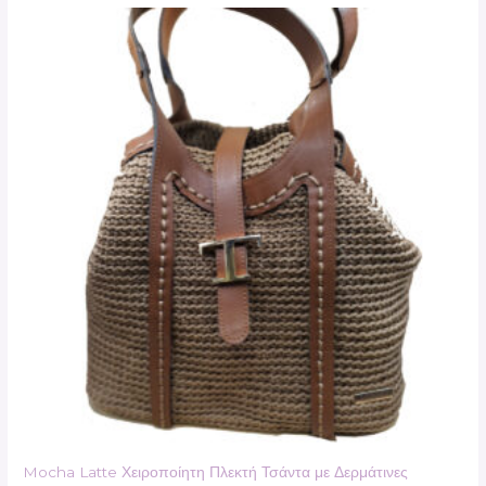
Mocha Latte Χειροποίητη Πλεκτή Τσάντα με Δερμάτινες