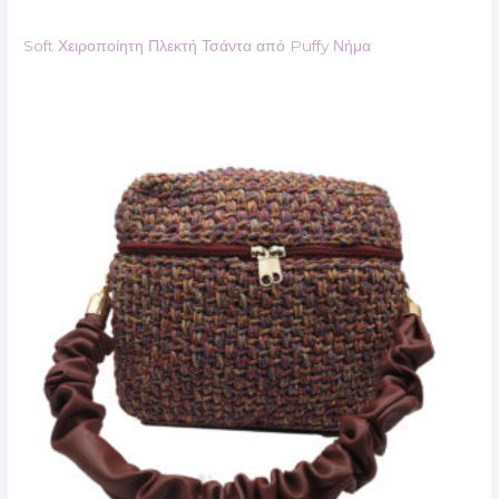
Soft Χειροποίητη Πλεκτή Τσάντα από Puffy Νήμα