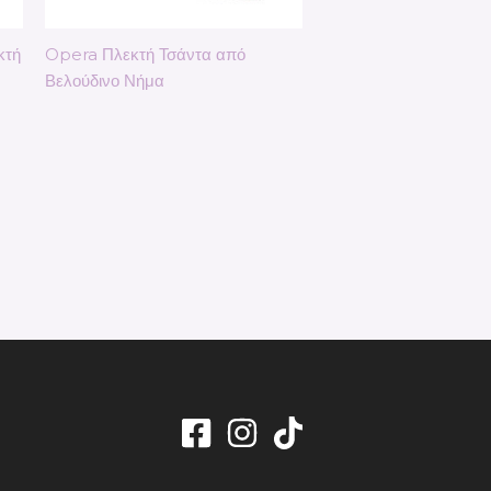
κτή
Opera Πλεκτή Τσάντα από
Βελούδινο Νήμα