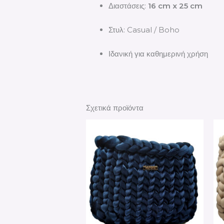
Διαστάσεις:
16 cm x 25 cm
Στυλ: Casual / Boho
Ιδανική για καθημερινή χρήση
Σχετικά προϊόντα
Αυ
το
πρ
έχε
πο
πα
Οι
επι
μπ