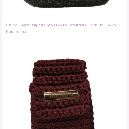
Chick Beast Χειροποίητο Πλεκτό Τσαντάκι Clutch με Ξύλινο
Κούμπωμα