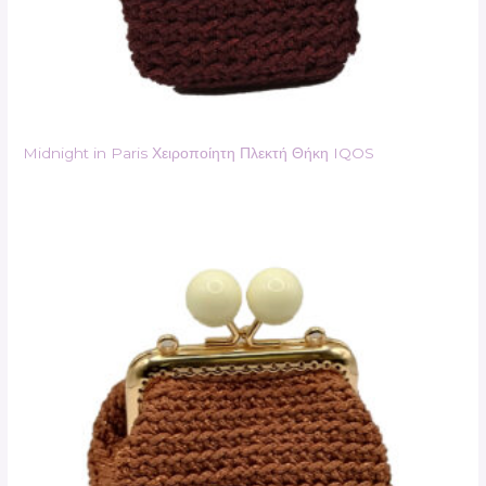
Midnight in Paris Χειροποίητη Πλεκτή Θήκη IQOS