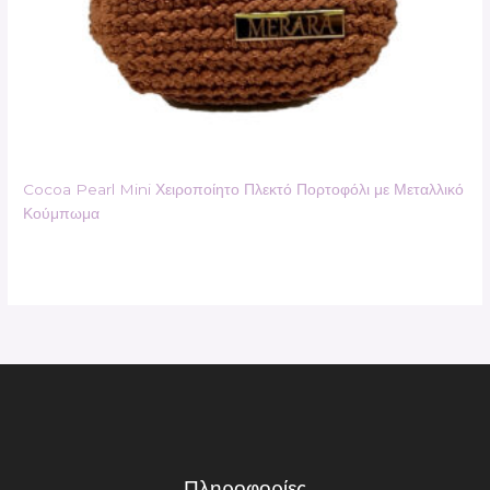
Cocoa Pearl Mini Χειροποίητο Πλεκτό Πορτοφόλι με Μεταλλικό
Κούμπωμα
Πληροφορίες