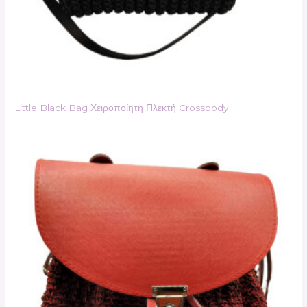
Little Black Bag Χειροποίητη Πλεκτή Crossbody