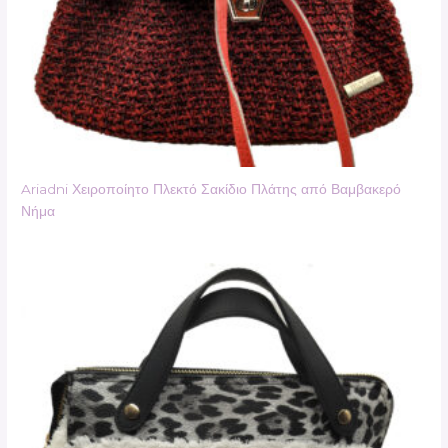
Ariadni Χειροποίητο Πλεκτό Σακίδιο Πλάτης από Βαμβακερό
Νήμα