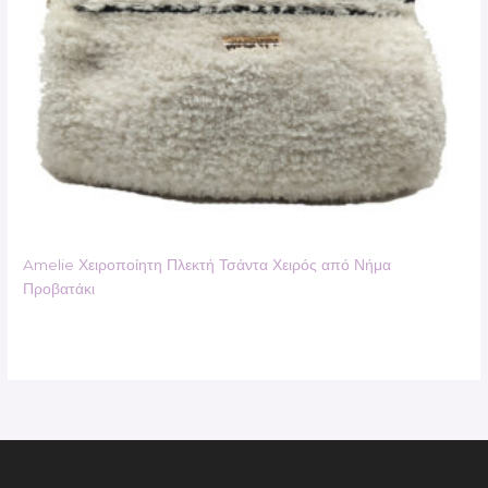
Amelie Χειροποίητη Πλεκτή Τσάντα Χειρός από Νήμα
Προβατάκι