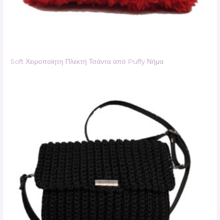
Soft Χειροποίητη Πλεκτή Τσάντα από Puffy Νήμα