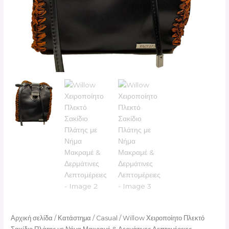
Αρχική σελίδα
/
Κατάστημα
/
Casual
/ Willow Χειροποίητο Πλεκτό