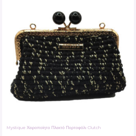
Mystique Χειροποίητο Πλεκτό Πορτοφόλι Clutch