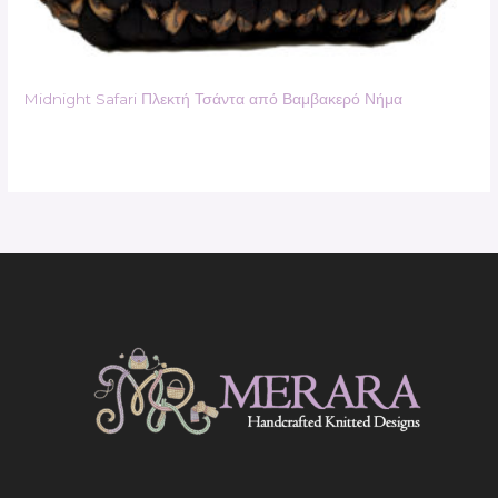
Midnight Safari Πλεκτή Τσάντα από Βαμβακερό Νήμα