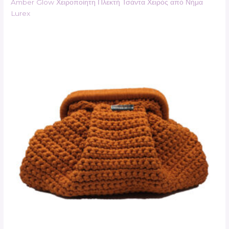
Amber Glow Χειροποίητη Πλεκτή Τσάντα Χειρός από Νήμα
Lurex