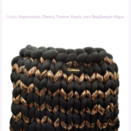
Oasis Χειροποίητη Πλεκτή Τσάντα Χειρός από Βαμβακερό Νήμα